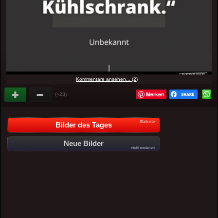
Kommentare ansehen... (2)
Merken
(+23)
Startseite
Bilder des Tages
Neue Bilder
nicht moderiert