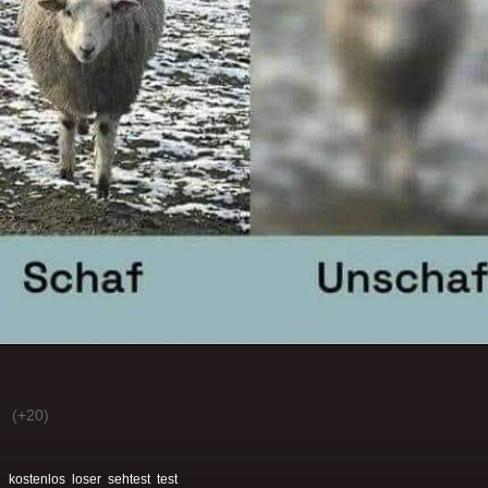
(+20)
:
kostenlos
loser
sehtest
test