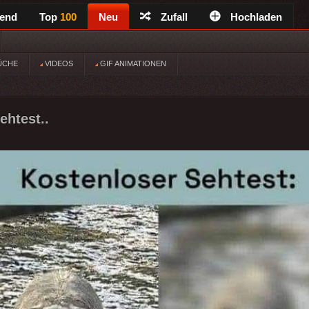
rend
Top
100
Neu
Zufall
Hochladen
ÜCHE
VIDEOS
GIF ANIMATIONEN
ehtest..