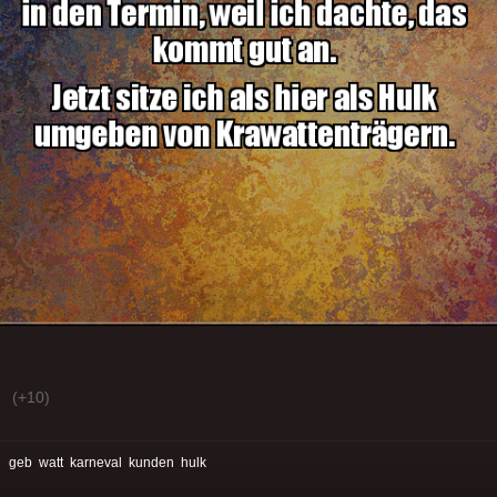
(+10)
:
geb
watt
karneval
kunden
hulk