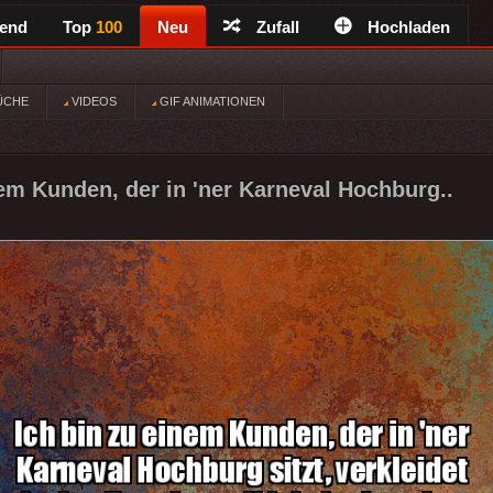
rend
Top
100
Neu
Zufall
Hochladen
ÜCHE
VIDEOS
GIF ANIMATIONEN
nem Kunden, der in 'ner Karneval Hochburg..