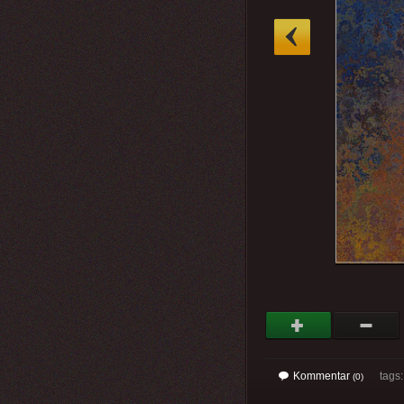
»
Kommentar
tags
(0)