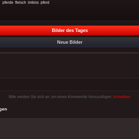
:
pferde
fleisch
imbiss
pferd
Bilder des Tages
Neue Bilder
Bitte melden Sie sich an, um einen Kommentar hinzuzufügen.
Anmelden
gen