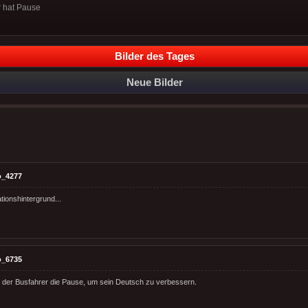
r hat Pause
Bilder des Tages
Neue Bilder
o_4277
tionshintergrund...
o_6735
zt der Busfahrer die Pause, um sein Deutsch zu verbessern.