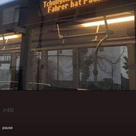
(+22)
:
pause