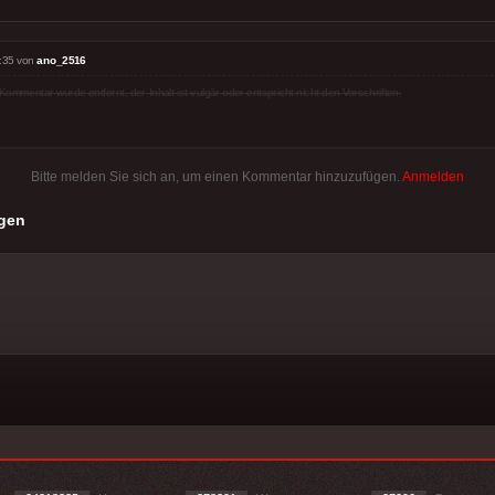
:35 von
ano_2516
Kommentar wurde entfernt, der Inhalt ist vulgär oder entspricht nicht den Vorschriften.
Bitte melden Sie sich an, um einen Kommentar hinzuzufügen.
Anmelden
gen