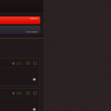
Startseite
nicht moderiert
-3
(21)
0
(28)