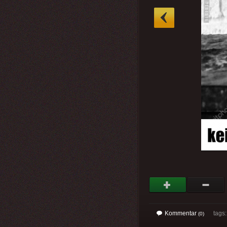
»
Kommentar
tags
(0)