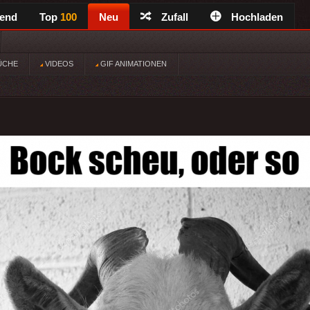
rend
Top
100
Neu
Zufall
Hochladen
ÜCHE
VIDEOS
GIF ANIMATIONEN