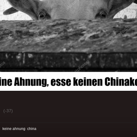
(-37)
:
keine ahnung
china