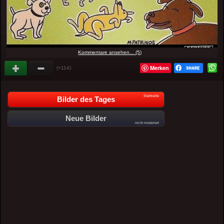
Kommentare ansehen... (5)
Merken
(+114)
Startseite
Bilder des Tages
Neue Bilder
nicht moderiert