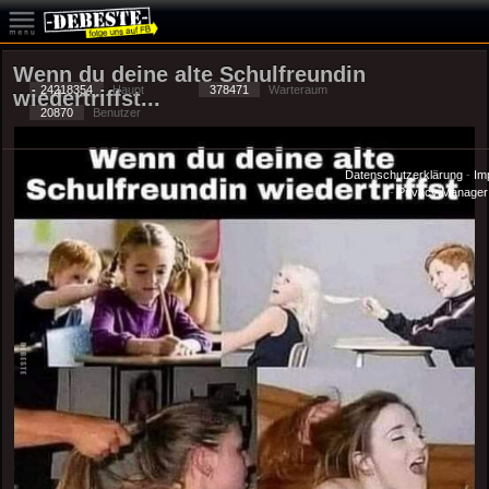
Wenn du deine alte Schulfreundin
24218354
Haupt
378471
Warteraum
wiedertriffst...
20870
Benutzer
Datenschutzerklärung
-
Im
-
Privacy Manager