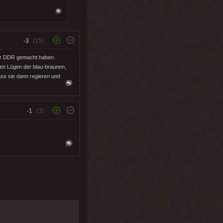
-3
(15)
der DDR gemacht haben.
den Lügen der blau-braunen,
ss sie dann regieren und
-1
(3)