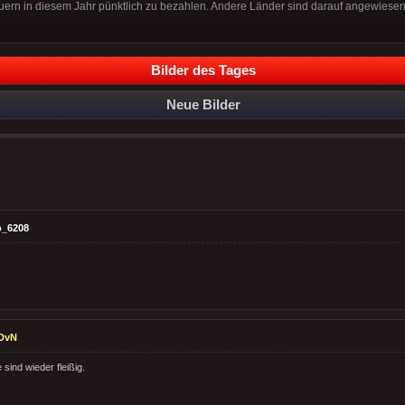
teuern in diesem Jahr pünktlich zu bezahlen. Andere Länder sind darauf angewiesen
Bilder des Tages
Neue Bilder
o_6208
DvN
 sind wieder fleißig.