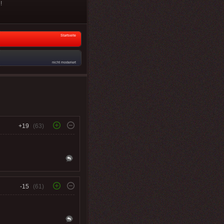
!
Startseite
nicht moderiert
+19
(63)
-15
(61)