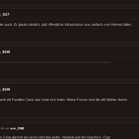
_1117
r auch. Er glaubt nämlich, daß öffentliche Infrastruktur usw. einfach vom Himmel fallen.
o_8248
rde entfernt, der Inhalt ist vulgär oder entspricht nicht den Vorschriften.
o_8248
amit afd Familien Clans das Geld sich holen. Meine Fresse sind die afd Wähler dumm
:44 von
ano_2988
 2 das gleiche tun ist es nicht das selbe . Habeck und der Graichen - Clan