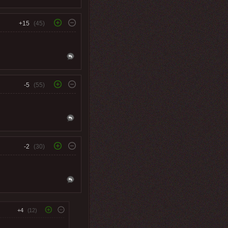
+15
(45)
-5
(55)
-2
(30)
+4
(12)