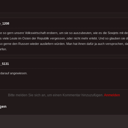
o_1208
 so gern unsere Volkswirtschaft erobern, um sie so auszubeuten, wie es die Sowjets mit 
s viele Leute im Osten der Republik vergessen, oder nicht mehr erlebt. Und so glauben sie 
so gerne den Russen wieder ausliefern würden. Man hat ihnen dafür ja auch versprochen, da
rfen.
_5131
t darauf angewiesen.
Bitte melden Sie sich an, um einen Kommentar hinzuzufügen.
Anmelden
gen