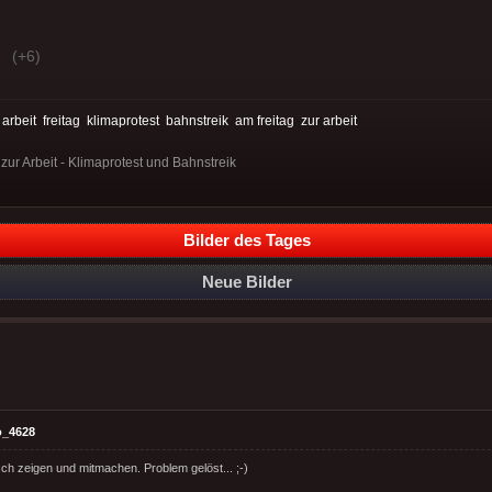
(+6)
:
arbeit
freitag
klimaprotest
bahnstreik
am freitag
zur arbeit
zur Arbeit - Klimaprotest und Bahnstreik
Bilder des Tages
Neue Bilder
o_4628
sch zeigen und mitmachen. Problem gelöst... ;-)