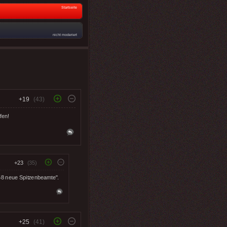
Startseite
nicht moderiert
+19
(43)
fen!
+23
(35)
68 neue Spitzenbeamte".
+25
(41)