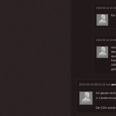
2023-03-14 21:13
Ein
2023-03-14 22:06
Ach 
Wen
der
Fami
168
gro
2023-03-15 08:10:18 von
an
Ich glaube nich
(= Länderversa
Die CDU würde d