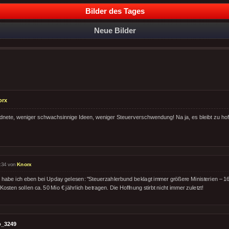
Bilder des Tages
Neue Bilder
orx
nete, weniger schwachsinnige Ideen, weniger Steuerverschwendung! Na ja, es bleibt zu hof
:34 von
Knorx
 habe ich eben bei Upday gelesen: "Steuerzahlerbund beklagt immer größere Ministerien – 1
Kosten sollen ca. 50 Mio € jährlich betragen. Die Hoffnung stirbt nicht immer zuletzt!
o_3249