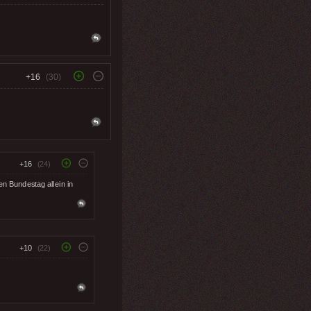
+16
(30)
+16
(24)
en Bundestag allein in
+10
(22)