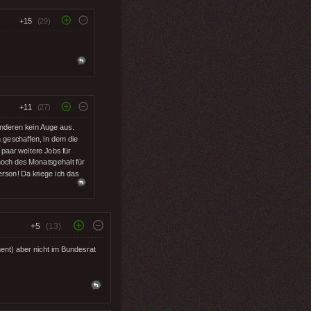
+15
(29)
+11
(27)
 Anderen kein Auge aus.
 geschaffen, in dem die
paar weitere Jobs für
 hoch des Monatsgehalt für
rson! Da kriege ich das
+5
(13)
ent) aber nicht im Bundesrat