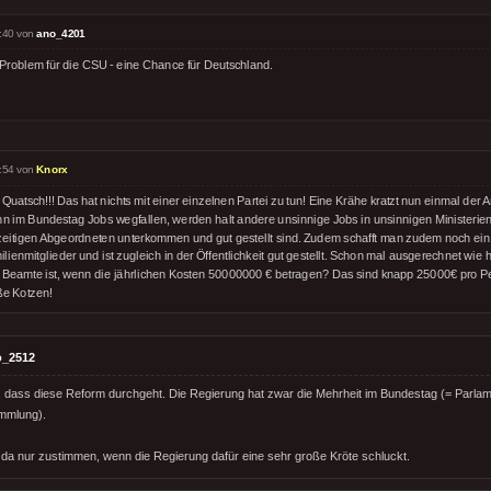
:40 von
ano_4201
 Problem für die CSU - eine Chance für Deutschland.
:54 von
Knorx
Quatsch!!! Das hat nichts mit einer einzelnen Partei zu tun! Eine Krähe kratzt nun einmal der
n im Bundestag Jobs wegfallen, werden halt andere unsinnige Jobs in unsinnigen Ministerien
zeitigen Abgeordneten unterkommen und gut gestellt sind. Zudem schafft man zudem noch ein 
lienmitglieder und ist zugleich in der Öffentlichkeit gut gestellt. Schon mal ausgerechnet wie
 Beamte ist, wenn die jährlichen Kosten 50000000 € betragen? Das sind knapp 25000€ pro Pe
ße Kotzen!
o_2512
t, dass diese Reform durchgeht. Die Regierung hat zwar die Mehrheit im Bundestag (= Parlam
mmlung).
a nur zustimmen, wenn die Regierung dafür eine sehr große Kröte schluckt.