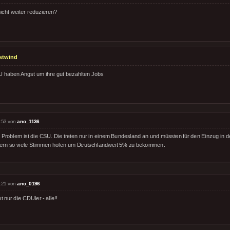
cht weiter reduzieren?
stwind
 haben Angst um ihre gut bezahlten Jobs
:53 von
ano_1136
 Problem ist die CSU. Die treten nur in einem Bundesland an und müssten für den Einzug in d
ern so viele Stimmen holen um Deutschlandweit 5% zu bekommen.
:21 von
ano_0196
t nur die CDUler - alle!!