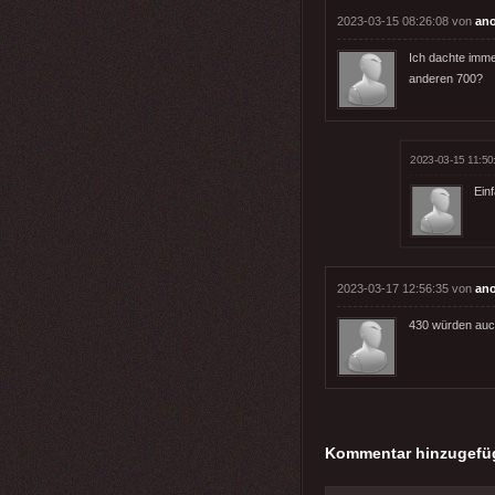
2023-03-15 08:26:08 von
an
Ich dachte imme
anderen 700?
2023-03-15 11:50
Ein
2023-03-17 12:56:35 von
an
430 würden auc
Kommentar hinzugefü