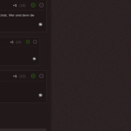
+6
(18)
cholz. Wer sind denn die
+5
(15)
+6
(10)