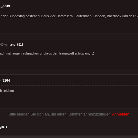
o_3249
r der Bundestag besteht nur aus vier Darstellern. Lauterbach, Habeck, Baerbock und das S
:00 von
ano_6119
fach mal augen aufmachen und aus der Traumwelt schlüpfen... :)
o_3164
h reichen
Bitte melden Sie sich an, um einen Kommentar hinzuzufügen.
Anmelden
gen