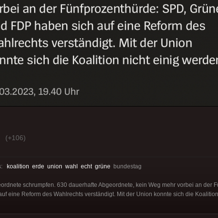
(+106)
s:
koalition
erde
union
wahl
echt
grüne
bundestag
ordnete schrumpfen. 630 dauerhafte Abgeordnete, kein Weg mehr vorbei an der F
f eine Reform des Wahlrechts verständigt. Mit der Union konnte sich die Koalition