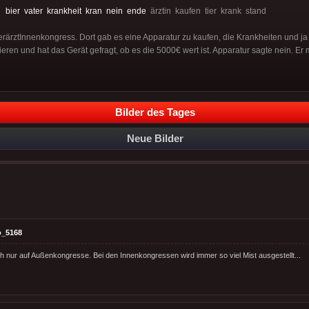
:
bier
vater
krankheit
kran
nein
ende
ärztin kaufen tier krank stand
erärztInnenkongress. Dort gab es eine Apparatur zu kaufen, die Krankheiten und j
ieren und hat das Gerät gefragt, ob es die 5000€ wert ist. Apparatur sagte nein. E
Bilder des Tages
Neue Bilder
o_5168
h nur auf Außenkongresse. Bei den Innenkongressen wird immer so viel Mist ausgestellt...