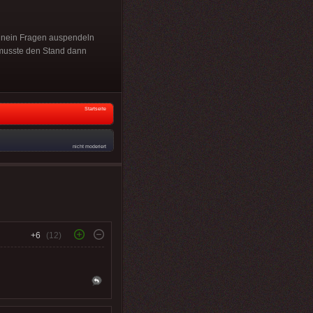
a nein Fragen auspendeln
r musste den Stand dann
Startseite
nicht moderiert
+6
(12)