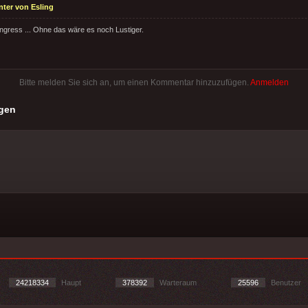
ter von Esling
ngress ... Ohne das wäre es noch Lustiger.
Bitte melden Sie sich an, um einen Kommentar hinzuzufügen.
Anmelden
gen
24218334
Haupt
378392
Warteraum
25596
Benutzer