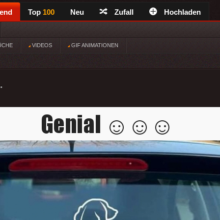
rend
Top
100
Neu
Zufall
Hochladen
ÜCHE
VIDEOS
GIF ANIMATIONEN
.