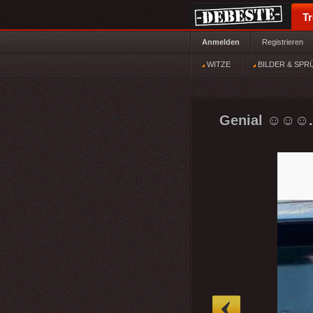
T
Anmelden
Registrieren
WITZE
BILDER & SPR
Genial ☺☺☺.
»