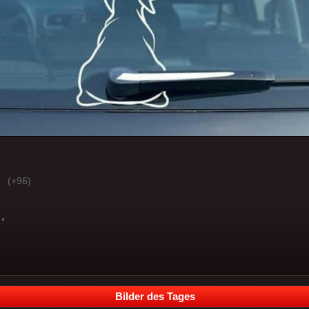
(+96)
*
Bilder des Tages