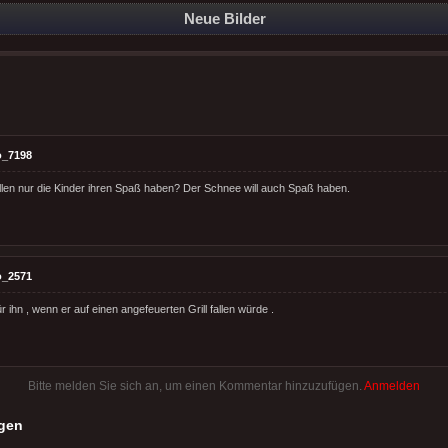
Neue Bilder
o_7198
en nur die Kinder ihren Spaß haben? Der Schnee will auch Spaß haben.
o_2571
 ihn , wenn er auf einen angefeuerten Grill fallen würde .
Bitte melden Sie sich an, um einen Kommentar hinzuzufügen.
Anmelden
gen