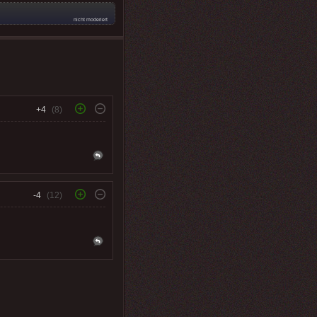
nicht moderiert
+4
(8)
-4
(12)