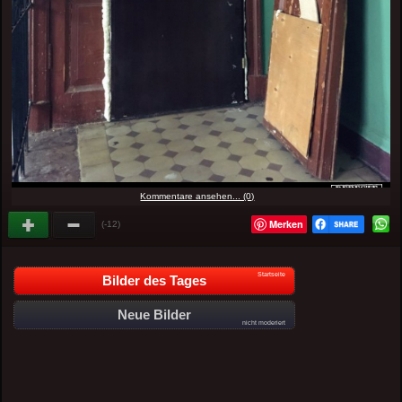
Kommentare ansehen... (0)
Merken
(-12)
Startseite
Bilder des Tages
Neue Bilder
nicht moderiert