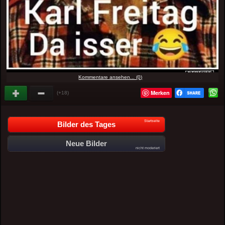
Kommentare ansehen... (0)
Merken
(+18)
Startseite
Bilder des Tages
Neue Bilder
nicht moderiert