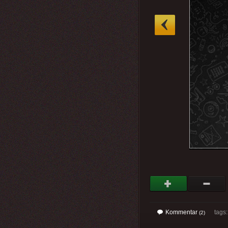
»
Kommentar
tags
(2)