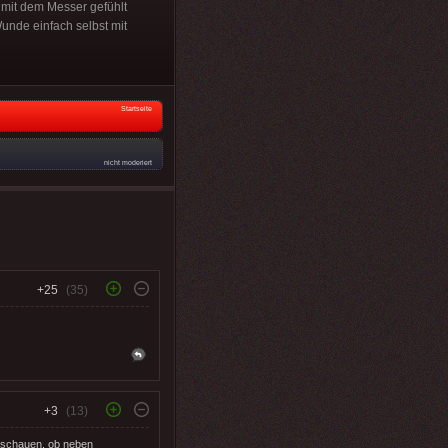
 mit dem Messer gefühlt
unde einfach selbst mit
Startseite
nicht moderiert
+25
(35)
+3
(13)
l schauen, ob neben