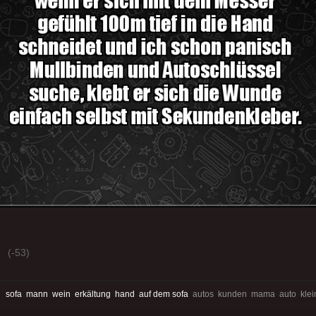
(-53)
:
sofa
mann
wein
erkältung
hand
auf dem sofa
autos kunden mama auto klein