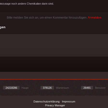
tezutage noch andere Chemikalien darin sind.
Bitte melden Sie sich an, um einen Kommentar hinzuzufügen.
Anmelden
gen
24218286
Haupt
378126
Warteraum
26491
Benutzer
Datenschutzerklärung
-
Impressum
-
Privacy Manager