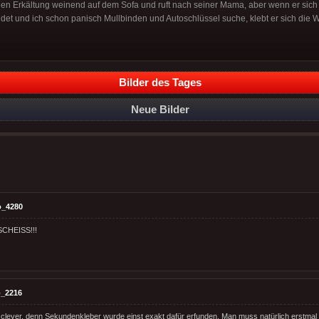
einen Erkältung weinend auf dem Sofa und ruft nach seiner Mama, aber wenn er sich
idet und ich schon panisch Mullbinden und Autoschlüssel suche, klebt er sich die W
Bilder des Tages
Neue Bilder
o_4280
CHEISS!!!
_2216
h clever, denn Sekundenkleber wurde einst exakt dafür erfunden. Man muss natürlich erstma