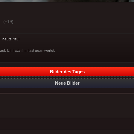
(+19)
:
heute
faul
l. Ich hätte ihm fast geantwortet.
Bilder des Tages
Neue Bilder