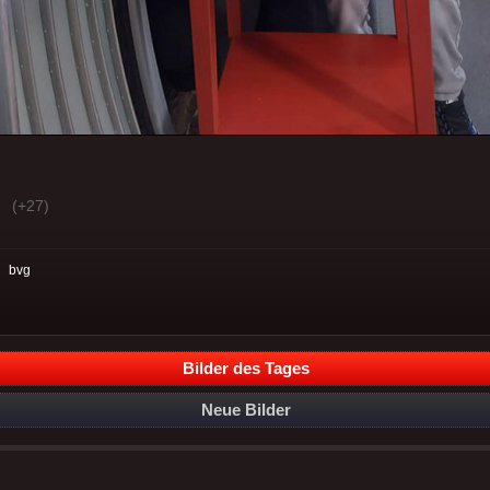
(+27)
:
bvg
Bilder des Tages
Neue Bilder