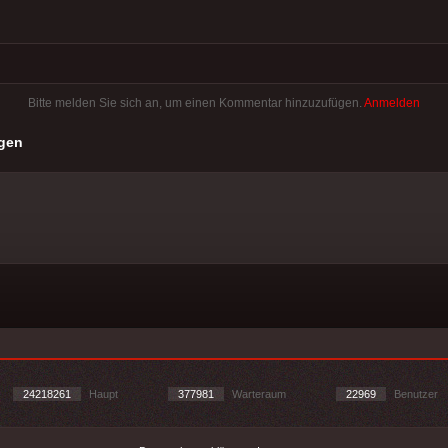
Bitte melden Sie sich an, um einen Kommentar hinzuzufügen.
Anmelden
gen
24218261
Haupt
377981
Warteraum
22969
Benutzer