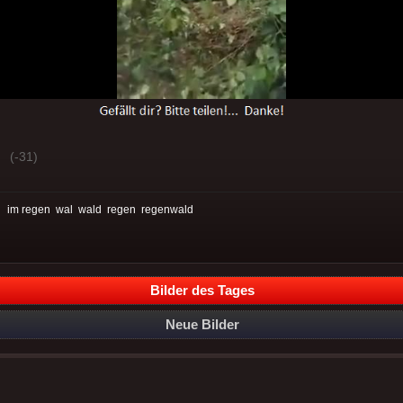
(-31)
:
im regen
wal
wald
regen
regenwald
Bilder des Tages
Neue Bilder