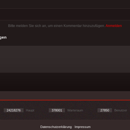
Bitte melden Sie sich an, um einen Kommentar hinzuzufügen.
Anmelden
gen
24218276
Haupt
378001
Warteraum
27850
Benutzer
Datenschutzerklärung
-
Impressum