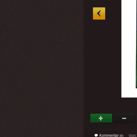
»
Kommentar
tags
(0)