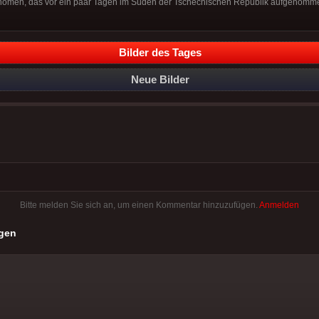
nomen, das vor ein paar Tagen im Süden der Tschechischen Republik aufgenomm
Bilder des Tages
Neue Bilder
Bitte melden Sie sich an, um einen Kommentar hinzuzufügen.
Anmelden
gen