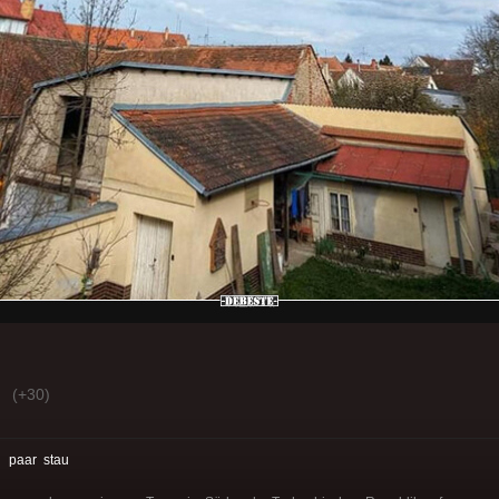
(+30)
:
paar
stau