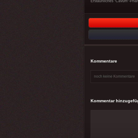
Erstaunliches "Cavum"-Phä
Kommentare
noch keine Kommentare
Kommentar hinzugefü