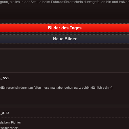
egann, als ich in der Schule beim Fahrradführerschein durchgefallen bin und trotz
Bilder des Tages
Neue Bilder
o_7222
führerschein durch zu fallen muss man aber schon ganz schön dämlich sein ;-)
o_8157
da kein Richter.
weiter radeln.