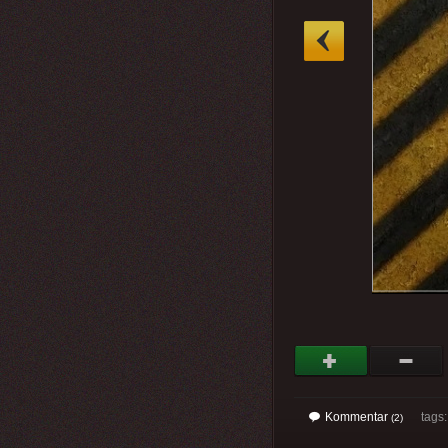
»
Kommentar
tags
(2)