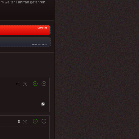
dem weiter Fahrrad gefahren
Startseite
nicht moderiert
+1
(9)
0
(4)