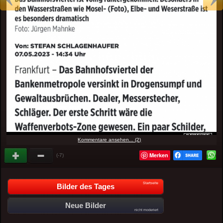
Kommentare ansehen... (2)
Merken
(-7)
Startseite
Bilder des Tages
Neue Bilder
nicht moderiert