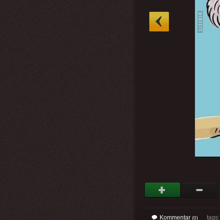
»
Kommentar
tags
(0)