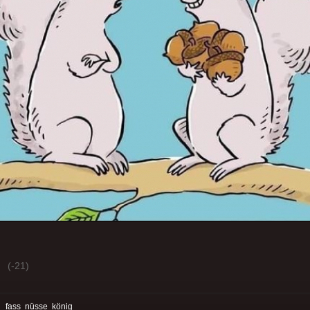
(-21)
:
fass
nüsse
könig