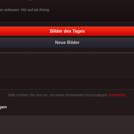
 anfassen. Hör auf als König.
Bilder des Tages
Neue Bilder
Bitte melden Sie sich an, um einen Kommentar hinzuzufügen.
Anmelden
gen