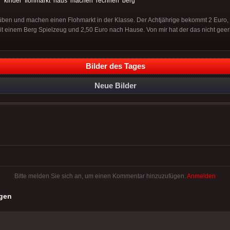
:
kinder
flohmarkt
haus
machen
rechnen
berg
üben und machen einen Flohmarkt in der Klasse. Der Achtjährige bekommt 2 Euro,
it einem Berg Spielzeug und 2,50 Euro nach Hause. Von mir hat der das nicht geer
Bilder des Tages
Neue Bilder
Bitte melden Sie sich an, um einen Kommentar hinzuzufügen.
Anmelden
gen