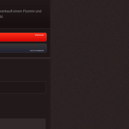
 verkauft einen Flummi und
bt.
Startseite
nicht moderiert