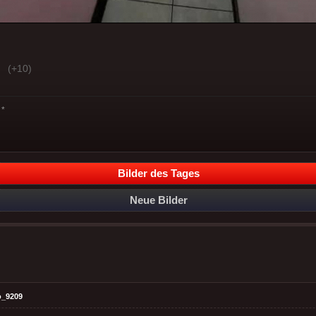
(+10)
*
Bilder des Tages
Neue Bilder
o_9209