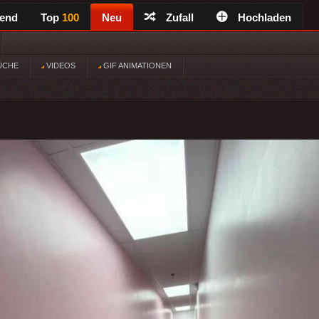
rend
Top
100
Neu
Zufall
Hochladen
ÜCHE
VIDEOS
GIF ANIMATIONEN