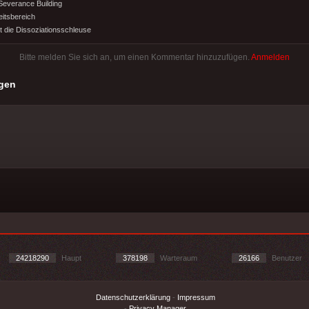
Severance Building
eitsbereich
zt die Dissoziationsschleuse
Bitte melden Sie sich an, um einen Kommentar hinzuzufügen.
Anmelden
gen
24218290
Haupt
378198
Warteraum
26166
Benutzer
Datenschutzerklärung
-
Impressum
-
Privacy Manager