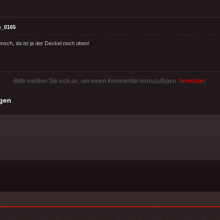
o_0165
nsch, da ist ja der Deckel noch oben!
Bitte melden Sie sich an, um einen Kommentar hinzuzufügen.
Anmelden
gen