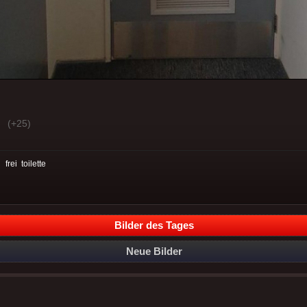
(+25)
:
frei
toilette
Bilder des Tages
Neue Bilder