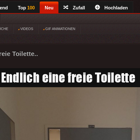
rend
Top
100
Neu
Zufall
Hochladen
ÜCHE
VIDEOS
GIF ANIMATIONEN
eie Toilette..