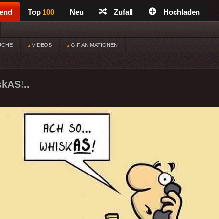
rend
Top
100
Neu
Zufall
Hochladen
ÜCHE
VIDEOS
GIF ANIMATIONEN
skAS!..