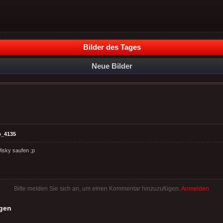
Bilder des Tages
Neue Bilder
o_4135
isky saufen ;p
Bitte melden Sie sich an, um einen Kommentar hinzuzufügen.
Anmelden
gen