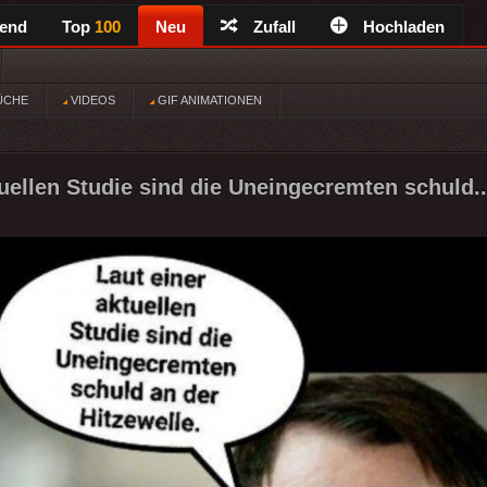
rend
Top
100
Neu
Zufall
Hochladen
ÜCHE
VIDEOS
GIF ANIMATIONEN
tuellen Studie sind die Uneingecremten schuld..