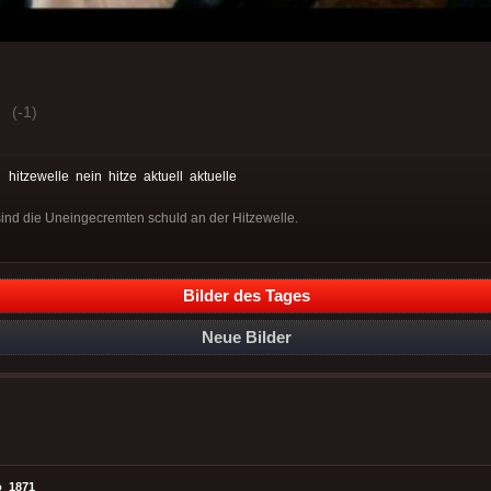
(-1)
:
hitzewelle
nein
hitze
aktuell
aktuelle
 sind die Uneingecremten schuld an der Hitzewelle.
Bilder des Tages
Neue Bilder
o_1871