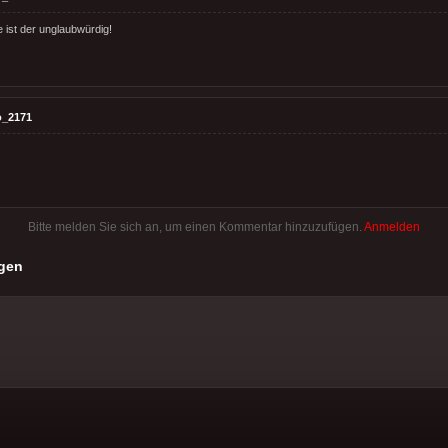
e ist der unglaubwürdig!
o_2171
Bitte melden Sie sich an, um einen Kommentar hinzuzufügen.
Anmelden
gen