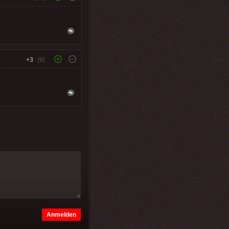
+3
(9)