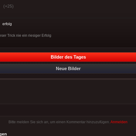
(+25)
:
erfolg
er Trick nie ein riesiger Erfolg
Bilder des Tages
Neue Bilder
Bitte melden Sie sich an, um einen Kommentar hinzuzufügen.
Anmelden
gen