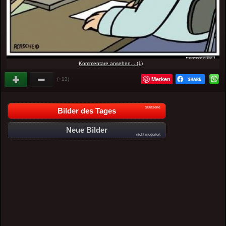
Kommentare ansehen... (1)
Merken
(+13)
Startseite
Bilder des Tages
Neue Bilder
nicht moderiert