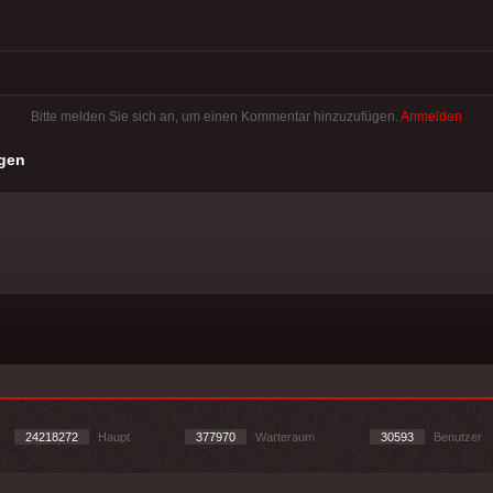
Bitte melden Sie sich an, um einen Kommentar hinzuzufügen.
Anmelden
gen
24218272
Haupt
377970
Warteraum
30593
Benutzer