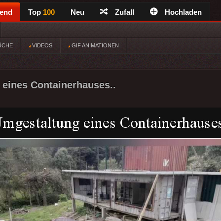
rend
Top
100
Neu
Zufall
Hochladen
ÜCHE
VIDEOS
GIF ANIMATIONEN
eines Containerhauses..