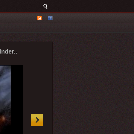
nder..