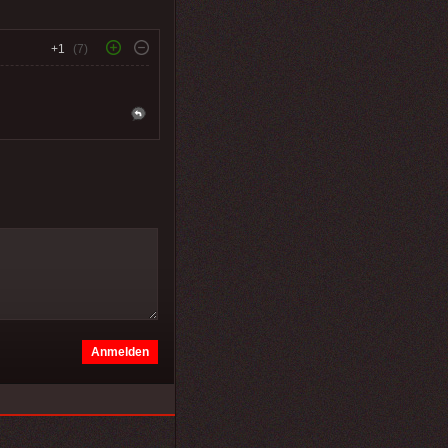
+1
(7)