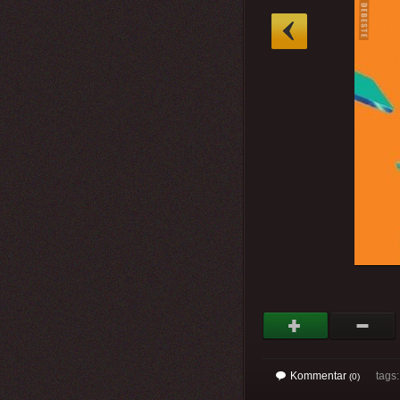
»
Kommentar
tags
(0)