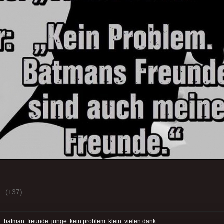
(+37)
:
batman
freunde
junge
kein problem
klein
vielen dank