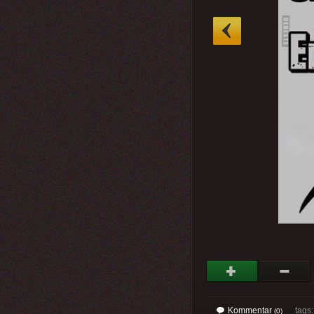
»
Kommentar
tags
(0)