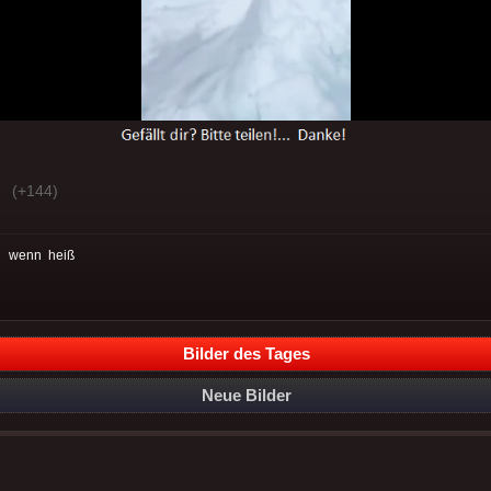
(+144)
:
wenn
heiß
Bilder des Tages
Neue Bilder