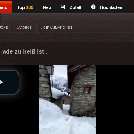
rend
Top
100
Neu
Zufall
Hochladen
ÜCHE
VIDEOS
GIF ANIMATIONEN
ade zu heiß ist..