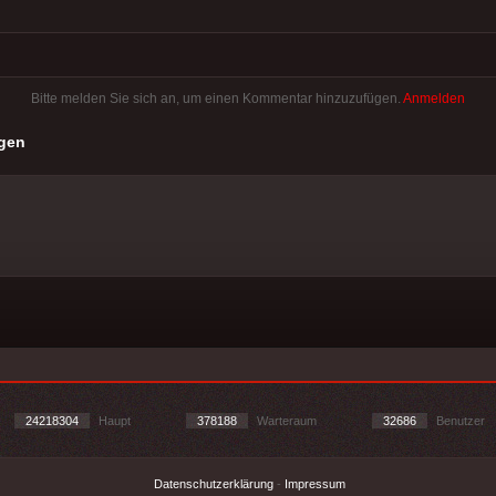
Bitte melden Sie sich an, um einen Kommentar hinzuzufügen.
Anmelden
gen
24218304
Haupt
378188
Warteraum
32686
Benutzer
Datenschutzerklärung
-
Impressum