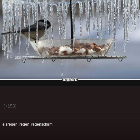
(+153)
:
eisregen
regen
regenschirm