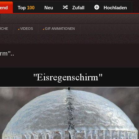
rend
Top
100
Neu
Zufall
Hochladen
ÜCHE
VIDEOS
GIF ANIMATIONEN
rm"..