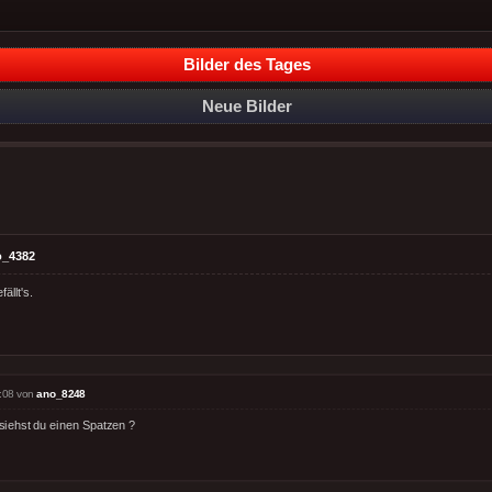
Bilder des Tages
Neue Bilder
o_4382
ällt's.
:08 von
ano_8248
siehst du einen Spatzen ?