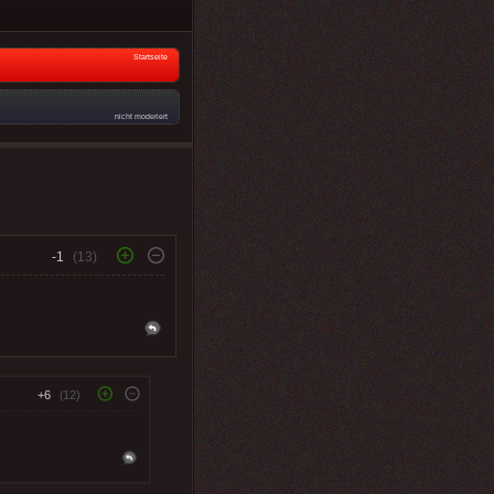
Startseite
nicht moderiert
-1
(13)
+6
(12)