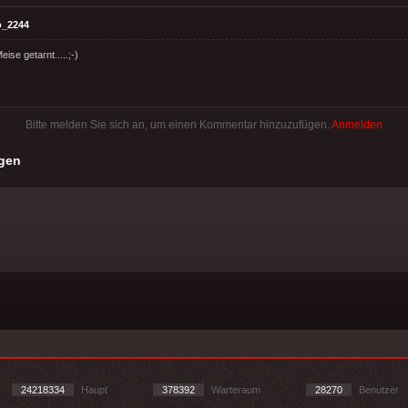
o_2244
eise getarnt.....;-)
Bitte melden Sie sich an, um einen Kommentar hinzuzufügen.
Anmelden
gen
24218334
Haupt
378392
Warteraum
28270
Benutzer