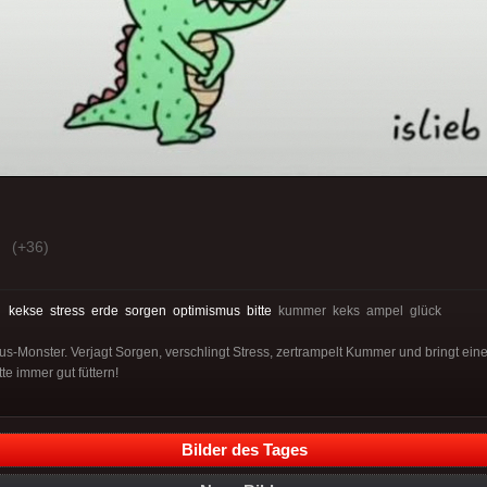
(+36)
:
kekse
stress
erde
sorgen
optimismus
bitte
kummer keks ampel glück
s-Monster. Verjagt Sorgen, verschlingt Stress, zertrampelt Kummer und bringt ei
e immer gut füttern!
Bilder des Tages