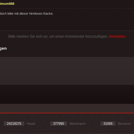
timum666
och bitte mit dieser hirnlosen Kacke.
Bitte melden Sie sich an, um einen Kommentar hinzuzufügen.
Anmelden
gen
24218275
Haupt
377995
Warteraum
31056
Benutzer