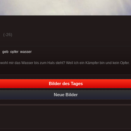
(-26)
:
geb
opfer
wasser
wohl mir das Wasser bis zum Hals steht? Weil ich ein Kämpfer bin und kein Opfer.
Bilder des Tages
Neue Bilder