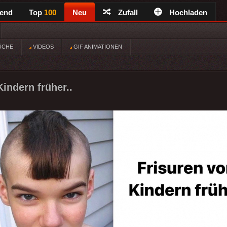
rend
Top
100
Neu
Zufall
Hochladen
ÜCHE
VIDEOS
GIF ANIMATIONEN
indern früher..