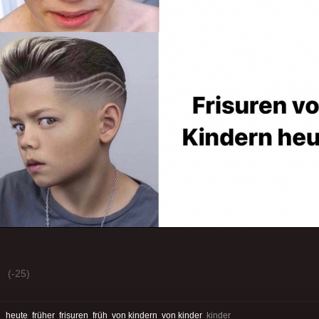
(-25)
:
heute
früher
frisuren
früh
von kindern
von kinder
kinder