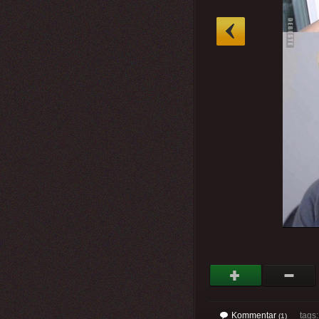
»
Kommentar
tags
(1)