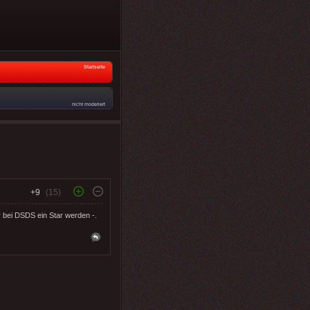
Startseite
nicht moderiert
+9
(15)
r bei DSDS ein Star werden -.