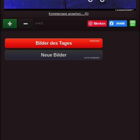
Kommentare ansehen... (0)
Merken
(+43)
Startseite
Bilder des Tages
Neue Bilder
nicht moderiert