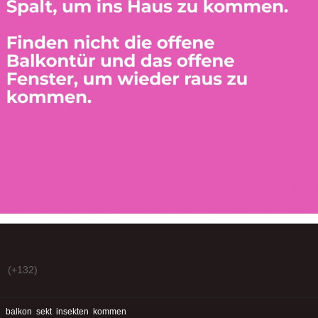
(+132)
:
balkon
sekt
insekten
kommen