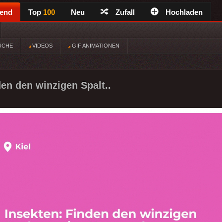
rend
Top
100
Neu
Zufall
Hochladen
ÜCHE
VIDEOS
GIF ANIMATIONEN
den den winzigen Spalt..