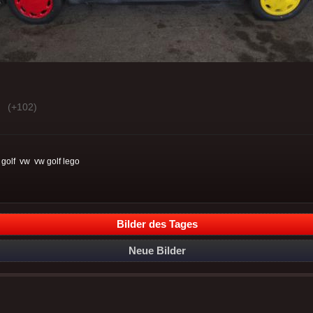
(+102)
:
golf
vw
vw golf lego
Bilder des Tages
Neue Bilder