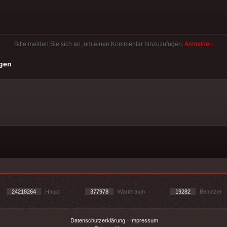
Bitte melden Sie sich an, um einen Kommentar hinzuzufügen.
Anmelden
gen
24218264
Haupt
377978
Warteraum
19282
Benutzer
Datenschutzerklärung
-
Impressum