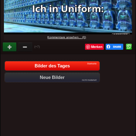
Kommentare ansehen... (0)
Merken
(+7)
Startseite
Bilder des Tages
Neue Bilder
nicht moderiert