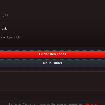
(-4)
:
auto
eisten kann - Ich
Bilder des Tages
Neue Bilder
Bitte melden Sie sich an, um einen Kommentar hinzuzufügen.
Anmelden