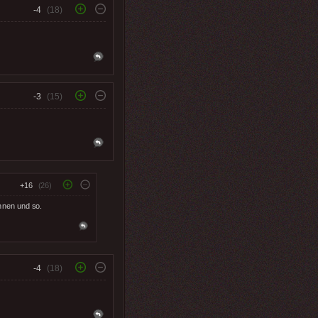
-4
(18)
-3
(15)
+16
(26)
ennen und so.
-4
(18)