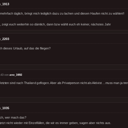
o_1913
ehrfach täglich, bringt mich lediglich dazu zu lachen und diesen Haufen nicht zu wählen!!
, zeigt euch weiterhin so dämlich, dann bzw wählt euch eh keiner, nächstes Jahr
o_2203
ich dieses Urlaub, auf das die fliegen?
:43 von
ano_3892
letzten sind nach Thailand geflogen. Aber als Privatperson nicht als Aktivist …muss man ja tr
o_1035
och, wer mach das?
tzt nicht wieder mit Einzelfällen, die wir es immer geben, sagen aber nichts aus.