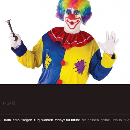
(+147)
s:
laub
emo
fliegen
flug
wählen
fridays for future
die grünen grüne urlaub flu