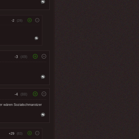
-2
(28)
-3
(49)
-4
(88)
der wären Sozialschmarotzer
+29
(83)