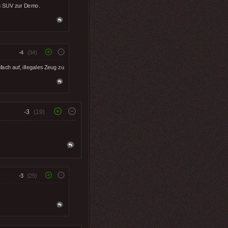
en SUV zur Demo.
-4
(34)
fach auf, illegales Zeug zu
-3
(19)
-3
(25)