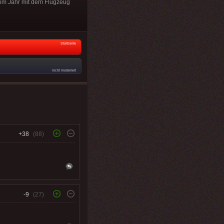
 im Jahr mit dem Flugzeug
Startseite
nicht moderiert
+38
(88)
-9
(27)