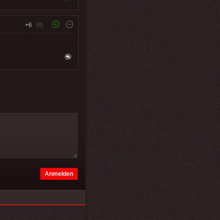
+6
(8)