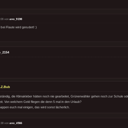
:06 von
ano_9198
bei Flaute wird gerudert! :)
o_2154
.Z.Bub
 ständig, die Klimakleber hätten noch nie gearbeitet, Grünenwähler gehen noch zur Schule o
zeit. Von welchem Geld fliegen die denn 5 mal in den Urlaub?
pappen euch mal einigen, das wird sonst lächerlich.
:38 von
ano_4566