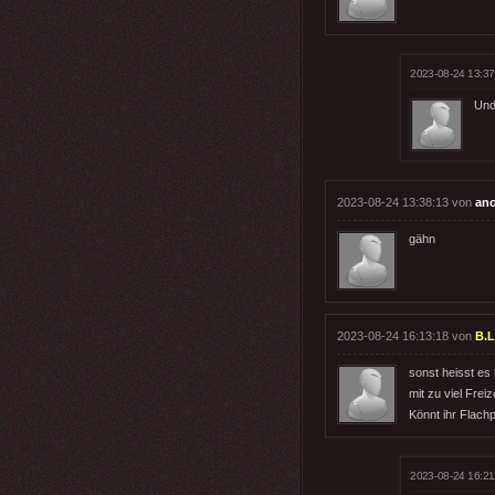
2023-08-24 13:37
Und 
2023-08-24 13:38:13 von
an
gähn
2023-08-24 16:13:18 von
B.L
sonst heisst es
mit zu viel Frei
Könnt ihr Flach
2023-08-24 16:21