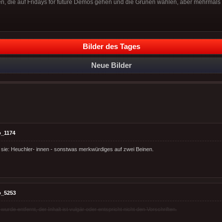
en, die auf Fridays for future Demos gehen und die Grünen wählen, aber mehrmals
Bilder des Tages
Neue Bilder
o_1174
sie: Heuchler- innen - sonstwas merkwürdiges auf zwei Beinen.
o_5253
rde entfernt, der Inhalt ist vulgär oder entspricht nicht den Vorschriften.