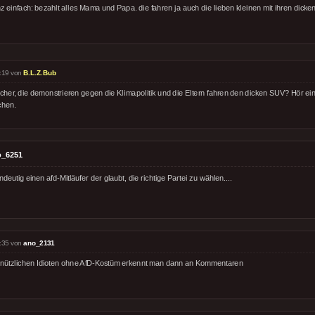
z einfach: bezahlt alles Mama und Papa. die fahren ja auch die lieben kleinen mit ihren dick
:19 von
B.L.Z.Bub
icher, die demonstrieren gegen die Klimapolitik und die Eltern fahren den dicken SUV? Hör ein
chen.
o_6251
ndeutig einen afd-Mitläufer der glaubt, die richtige Partei zu wählen....
:35 von
ano_2131
 nützlichen Idioten ohne AfD-Kostüm erkennt man dann an Kommentaren