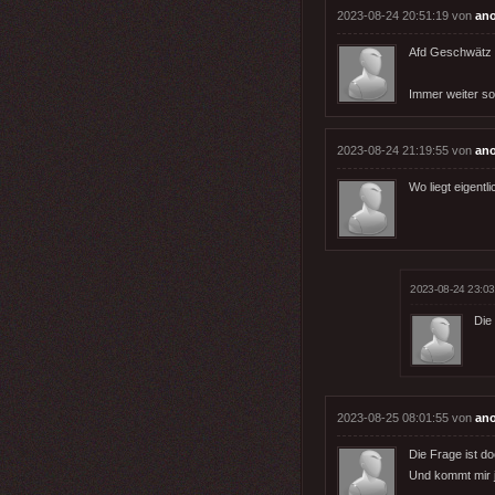
2023-08-24 20:51:19 von
an
Afd Geschwätz m
Immer weiter so
2023-08-24 21:19:55 von
an
Wo liegt eigentl
2023-08-24 23:03
Die 
2023-08-25 08:01:55 von
an
Die Frage ist d
Und kommt mir je