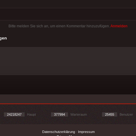
Bitte melden Sie sich an, um einen Kommentar hinzuzufügen.
Anmelden
gen
24218247
Haupt
377994
Warteraum
25455
Benutzer
Datenschutzerklärung
-
Impressum