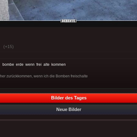
(+15)
:
bombe
erde
wenn
frei
alte
kommen
erher zurückkommen, wenn ich die Bomben freischalte
Bilder des Tages
Neue Bilder