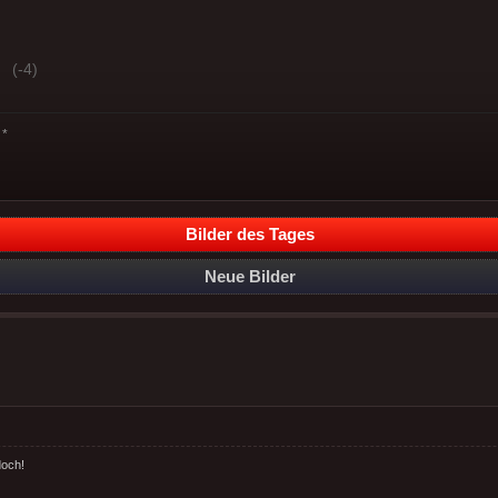
(-4)
*
Bilder des Tages
Neue Bilder
doch!