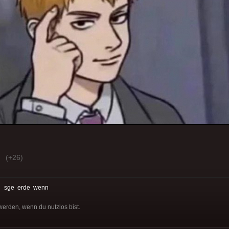
(+26)
:
sge
erde
wenn
werden, wenn du nutzlos bist.